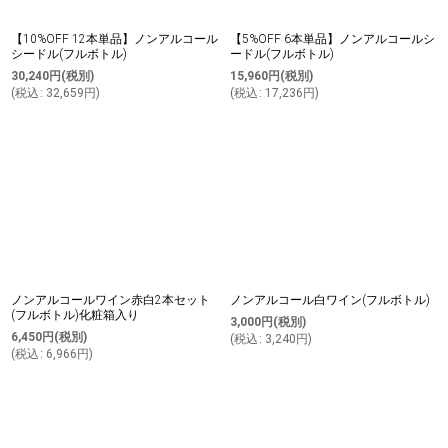
【10%OFF 12本単品】ノンアルコール
【5%OFF 6本単品】ノンアルコールシ
シードル(フルボトル)
ードル(フルボトル)
30,240
円
(税別)
15,960
円
(税別)
(
税込
:
32,659
円
)
(
税込
:
17,236
円
)
ノンアルコールワイン赤白2本セット
ノンアルコール白ワイン(フルボトル)
(フルボトル)化粧箱入り
3,000
円
(税別)
6,450
円
(税別)
(
税込
:
3,240
円
)
(
税込
:
6,966
円
)