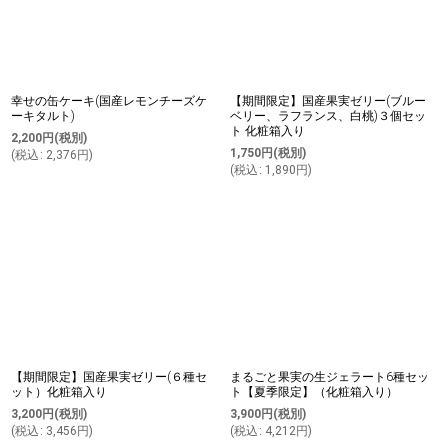
幸せの缶ケーキ(国産レモンチーズケ
【期間限定】国産果実ゼリー(ブルー
ーキタルト)
ベリー、ラフランス、白桃)３個セッ
ト 化粧箱入り
2,200
円
(税別)
1,750
円
(税別)
(
税込
:
2,376
円
)
(
税込
:
1,890
円
)
【期間限定】国産果実ゼリー(６種セ
まるごと果実の生ジェラート6種セッ
ット）化粧箱入り
ト【夏季限定】（化粧箱入り）
3,200
円
(税別)
3,900
円
(税別)
(
税込
:
3,456
円
)
(
税込
:
4,212
円
)