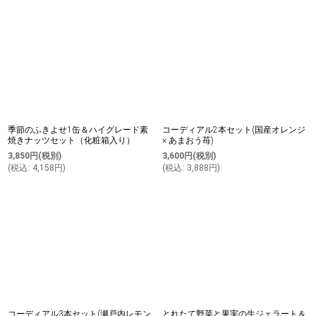
季節のふきよせ1缶＆ハイグレード素
コーディアル2本セット(国産オレンジ
焼きナッツセット（化粧箱入り）
× あまおう苺)
3,850
円
(税別)
3,600
円
(税別)
(
税込
:
4,158
円
)
(
税込
:
3,888
円
)
コーディアル3本セット(瀬戸内レモン
とれたて野菜と果実の生ジェラート＆