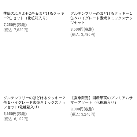
季節のふきよせ2缶＆ほどけるクッキ
グルテンフリーのほどけるクッキー１
ー2缶セット（化粧箱入り）
缶＆ハイグレード素焼きミックスナッ
ツセット
7,250
円
(税別)
3,500
円
(税別)
(
税込
:
7,830
円
)
(
税込
:
3,780
円
)
グルテンフリーのほどけるクッキー２
【夏季限定】国産果実のプレミアムサ
缶＆ハイグレード素焼きミックスナッ
マーアソート（化粧箱入り）
ツセット(化粧箱入り)
3,000
円
(税別)
5,650
円
(税別)
(
税込
:
3,240
円
)
(
税込
:
6,102
円
)