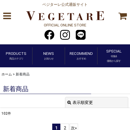
ベジターレ公式通販サイト
OFFICIAL ONLINE STORE
SPECIAL
PRODUCTS
NEWS
RECOMMEND
特集&
商品カテゴリ
お知らせ
おすすめ
価格から探す
ホーム
>
新着商品
新着商品
表示順変更
閉じる
102
件
表示数
:
1
2
次
»