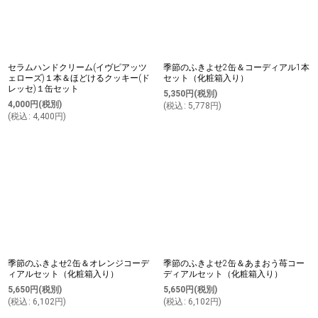
セラムハンドクリーム(イヴピアッツ
季節のふきよせ2缶＆コーディアル1本
ェローズ)１本＆ほどけるクッキー(ド
セット（化粧箱入り）
レッセ)１缶セット
5,350
円
(税別)
4,000
円
(税別)
(
税込
:
5,778
円
)
(
税込
:
4,400
円
)
季節のふきよせ2缶＆オレンジコーデ
季節のふきよせ2缶＆あまおう苺コー
ィアルセット（化粧箱入り）
ディアルセット（化粧箱入り）
5,650
円
(税別)
5,650
円
(税別)
(
税込
:
6,102
円
)
(
税込
:
6,102
円
)