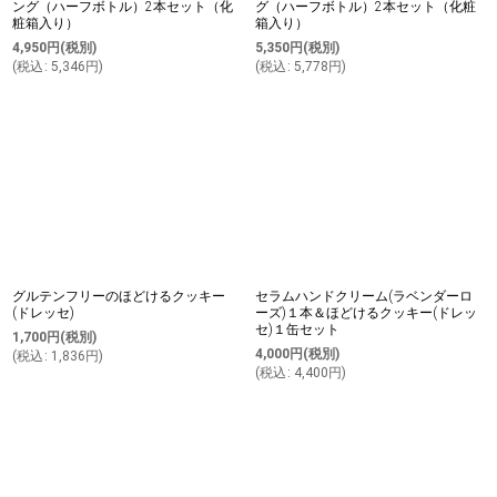
ング（ハーフボトル）2本セット（化
グ（ハーフボトル）2本セット（化粧
粧箱入り）
箱入り）
4,950
円
(税別)
5,350
円
(税別)
(
税込
:
5,346
円
)
(
税込
:
5,778
円
)
グルテンフリーのほどけるクッキー
セラムハンドクリーム(ラベンダーロ
(ドレッセ)
ーズ)１本＆ほどけるクッキー(ドレッ
セ)１缶セット
1,700
円
(税別)
4,000
円
(税別)
(
税込
:
1,836
円
)
(
税込
:
4,400
円
)