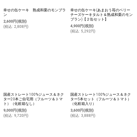
幸せの缶ケーキ 熟成和栗のモンブラ
幸せの缶ケーキ(あまおう苺のベリー
ン
チーズケーキタルト＆熟成和栗のモン
ブラン)【２缶セット】
2,600
円
(税別)
4,900
円
(税別)
(
税込
:
2,808
円
)
(
税込
:
5,292
円
)
国産ストレート100%ジュース＆ネク
国産ストレート100%ジュース＆ネク
ター20本ご自宅用（フルーツ＆トマ
ター5本セット（フルーツ＆トマト）
ト）（化粧箱なし）
（化粧箱入り）
9,000
円
(税別)
3,600
円
(税別)
(
税込
:
9,720
円
)
(
税込
:
3,888
円
)