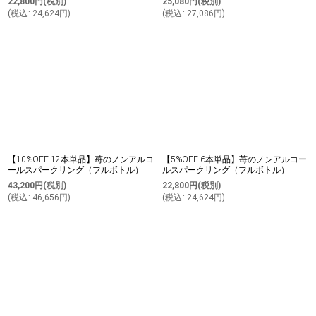
22,800
円
(税別)
25,080
円
(税別)
(
税込
:
24,624
円
)
(
税込
:
27,086
円
)
【10%OFF 12本単品】苺のノンアルコ
【5%OFF 6本単品】苺のノンアルコー
ールスパークリング（フルボトル）
ルスパークリング（フルボトル）
43,200
円
(税別)
22,800
円
(税別)
(
税込
:
46,656
円
)
(
税込
:
24,624
円
)