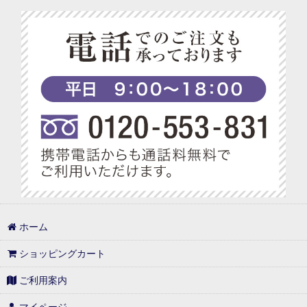
べジターレ 内祝い＆お返し人気ランキング
ドライフルーツ＆ナッツ
ベジターレ グルテンフリーの米粉スイーツ特集
ジェラート＆アイス
ベジターレ コーディアル特集
ベジアレンジメント
ベジターレ 幸せの缶ケーキ
ベジターレセレクト
ベジターレ アレンジレシピ特集
セラムハンドクリーム
プチギフト特集
手提げ袋・ラッピング
べジターレ ノンアルコールスパークリング特集
1,000円以内
ホーム
1,000円台の可愛いギフト
ショッピングカート
1,001円〜3,000円
ご利用案内
3,001円〜5,000円