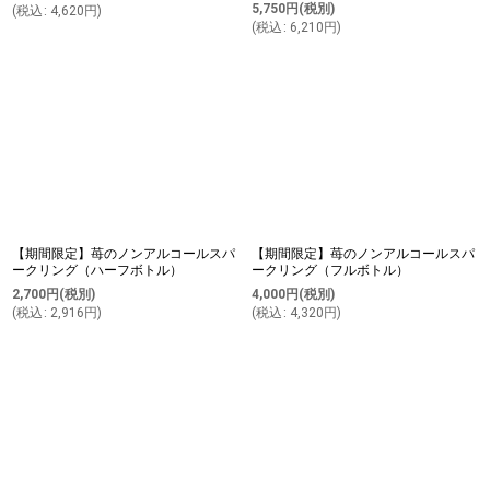
5,750
円
(税別)
(
税込
:
4,620
円
)
(
税込
:
6,210
円
)
【期間限定】苺のノンアルコールスパ
【期間限定】苺のノンアルコールスパ
ークリング（ハーフボトル）
ークリング（フルボトル）
2,700
円
(税別)
4,000
円
(税別)
(
税込
:
2,916
円
)
(
税込
:
4,320
円
)