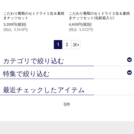
こだわり葡萄のセミドライ１缶＆素焼
こだわり葡萄のセミドライ２缶＆素焼
きナッツセット
きナッツセット(化粧箱入り)
3,300
円
(税別)
4,650
円
(税別)
(
税込
:
3,564
円
)
(
税込
:
5,022
円
)
1
2
次
»
カテゴリで絞り込む
特集で絞り込む
トマトクリスタル＆トマトルビー
最近チェックしたアイテム
ノンアルコールスパークリング＆ワイン
ベジターレ サマーギフトギフト特集
コーディアルシロップ
0件
ベジターレコラム
ジュース
ベジターレ 接待の贈り物特集
スイーツ