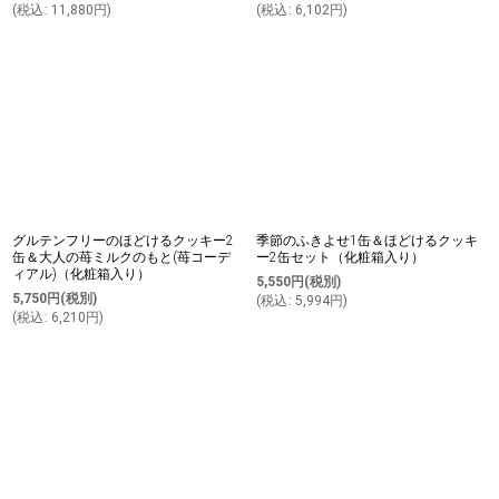
(
税込
:
11,880
円
)
(
税込
:
6,102
円
)
グルテンフリーのほどけるクッキー2
季節のふきよせ1缶＆ほどけるクッキ
缶＆大人の苺ミルクのもと(苺コーデ
ー2缶セット（化粧箱入り）
ィアル)（化粧箱入り）
5,550
円
(税別)
5,750
円
(税別)
(
税込
:
5,994
円
)
(
税込
:
6,210
円
)