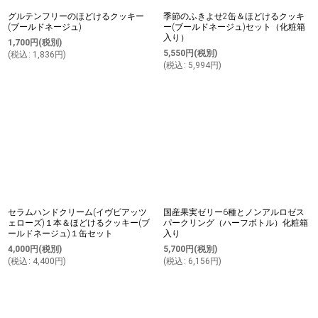
グルテンフリーのほどけるクッキー
季節のふきよせ2缶＆ほどけるクッキ
(ブールドネージュ)
ー(ブールドネージュ)セット（化粧箱
入り）
1,700
円
(税別)
5,550
円
(税別)
(
税込
:
1,836
円
)
(
税込
:
5,994
円
)
セラムハンドクリーム(イヴピアッツ
国産果実ゼリー6種とノンアルロゼス
ェローズ)１本＆ほどけるクッキー(ブ
パークリング（ハーフボトル）化粧箱
ールドネージュ)１缶セット
入り
4,000
円
(税別)
5,700
円
(税別)
(
税込
:
4,400
円
)
(
税込
:
6,156
円
)