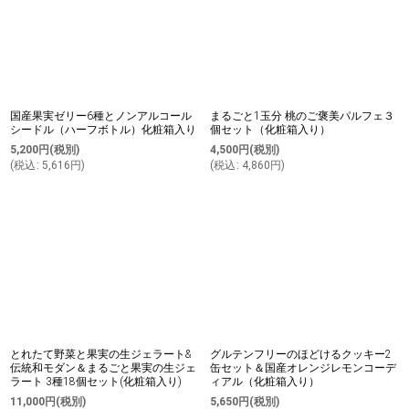
国産果実ゼリー6種とノンアルコール
まるごと1玉分 桃のご褒美パルフェ３
シードル（ハーフボトル）化粧箱入り
個セット（化粧箱入り）
5,200
円
(税別)
4,500
円
(税別)
(
税込
:
5,616
円
)
(
税込
:
4,860
円
)
とれたて野菜と果実の生ジェラート&
グルテンフリーのほどけるクッキー2
伝統和モダン＆まるごと果実の生ジェ
缶セット＆国産オレンジレモンコーデ
ラート 3種18個セット(化粧箱入り)
ィアル（化粧箱入り）
11,000
円
(税別)
5,650
円
(税別)