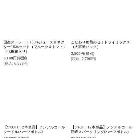
国産ストレート100%ジュース＆ネク
こだわり葡萄のセミドライミックス
ター10本セット（フルーツ＆トマト）
（大容量パック）
（化粧箱入り）
2,500
円
(税別)
6,100
円
(税別)
(
税込
:
2,700
円
)
(
税込
:
6,588
円
)
【5%OFF 12本単品】ノンアルコール
【5%OFF 12本単品】ノンアルコール
シードル(ハーフボトル)
巨峰スパークリング(ハーフボトル)