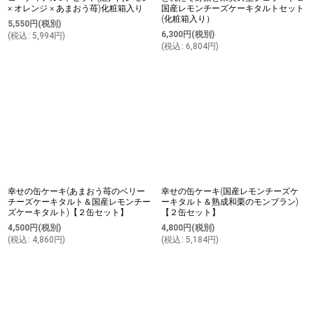
× オレンジ × あまおう苺)化粧箱入り
国産レモンチーズケーキタルトセット
(化粧箱入り）
5,550
円
(税別)
6,300
円
(税別)
(
税込
:
5,994
円
)
(
税込
:
6,804
円
)
幸せの缶ケーキ(あまおう苺のベリー
幸せの缶ケーキ(国産レモンチーズケ
チーズケーキタルト＆国産レモンチー
ーキタルト＆熟成和栗のモンブラン)
ズケーキタルト)【２缶セット】
【２缶セット】
4,500
円
(税別)
4,800
円
(税別)
(
税込
:
4,860
円
)
(
税込
:
5,184
円
)