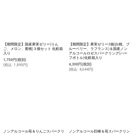
【期間限定】国産果実ゼリー(りん
【期間限定】果実ゼリー3個(白桃、ブ
ご、メロン、黄桃)３個セット 化粧箱
ルーベリー、ラフランス)＆国産ノン
入り
アルコールロゼスパークリング(ハー
フボトル)化粧箱入り
1,750
円
(税別)
4,300
円
(税別)
(
税込
:
1,890
円
)
(
税込
:
4,644
円
)
ノンアルコール苺＆りんごスパークリ
ノンアルコール巨峰＆苺スパークリン