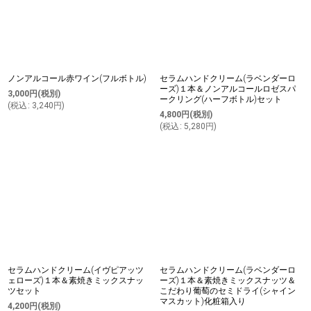
ノンアルコール赤ワイン(フルボトル)
セラムハンドクリーム(ラベンダーロ
ーズ)１本＆ノンアルコールロゼスパ
3,000
円
(税別)
ークリング(ハーフボトル)セット
(
税込
:
3,240
円
)
4,800
円
(税別)
(
税込
:
5,280
円
)
セラムハンドクリーム(イヴピアッツ
セラムハンドクリーム(ラベンダーロ
ェローズ)１本＆素焼きミックスナッ
ーズ)１本＆素焼きミックスナッツ＆
ツセット
こだわり葡萄のセミドライ(シャイン
マスカット)化粧箱入り
4,200
円
(税別)