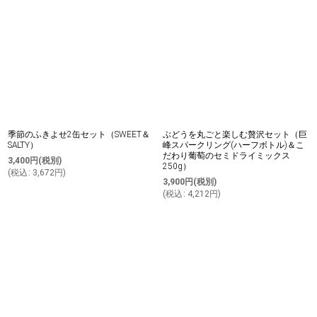
季節のふきよせ2缶セット（SWEET＆
ぶどうを丸ごと楽しむ贅沢セット（巨
SALTY）
峰スパークリング(ハーフボトル)＆こ
だわり葡萄のセミドライミックス
3,400
円
(税別)
250g）
(
税込
:
3,672
円
)
3,900
円
(税別)
(
税込
:
4,212
円
)