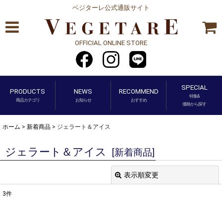
ベジターレ公式通販サイト
OFFICIAL ONLINE STORE
SPECIAL
PRODUCTS
NEWS
RECOMMEND
特集&
商品カテゴリ
お知らせ
おすすめ
価格から探す
ホーム
>
新着商品
>
ジェラート＆アイス
ジェラート＆アイス
[
新着商品
]
表示順変更
閉じる
3
件
表示数
: