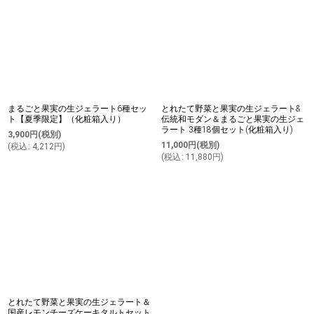
並び順
:
絞り込む
まるごと果実の生ジェラート6種セッ
とれたて野菜と果実の生ジェラート&
ト【夏季限定】（化粧箱入り）
伝統和モダン＆まるごと果実の生ジェ
ラート 3種18個セット(化粧箱入り)
3,900
円
(税別)
11,000
円
(税別)
(
税込
:
4,212
円
)
(
税込
:
11,880
円
)
とれたて野菜と果実の生ジェラート＆
国産レモンチーズケーキタルトセット