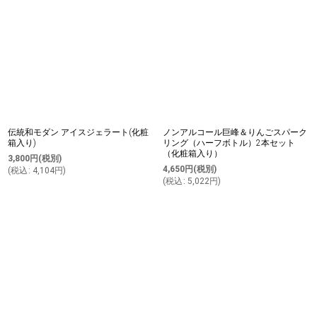
伝統和モダン アイスジェラート(化粧
ノンアルコール巨峰＆りんごスパーク
箱入り)
リング（ハーフボトル）2本セット
（化粧箱入り）
3,800
円
(税別)
4,650
円
(税別)
(
税込
:
4,104
円
)
(
税込
:
5,022
円
)