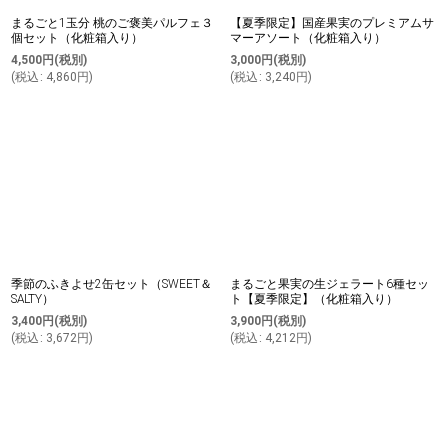
まるごと1玉分 桃のご褒美パルフェ３
【夏季限定】国産果実のプレミアムサ
個セット（化粧箱入り）
マーアソート（化粧箱入り）
4,500
円
(税別)
3,000
円
(税別)
(
税込
:
4,860
円
)
(
税込
:
3,240
円
)
季節のふきよせ2缶セット（SWEET＆
まるごと果実の生ジェラート6種セッ
SALTY）
ト【夏季限定】（化粧箱入り）
3,400
円
(税別)
3,900
円
(税別)
(
税込
:
3,672
円
)
(
税込
:
4,212
円
)