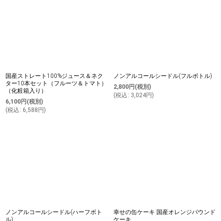
国産ストレート100%ジュース＆ネク
ノンアルコールシードル(フルボトル)
ター10本セット（フルーツ＆トマト）
2,800
円
(税別)
（化粧箱入り）
(
税込
:
3,024
円
)
6,100
円
(税別)
(
税込
:
6,588
円
)
ノンアルコールシードル(ハーフボト
幸せの缶ケーキ 国産オレンジパウンド
ル)
ケーキ