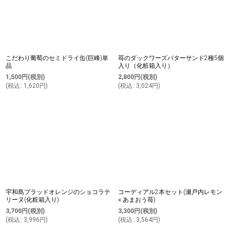
こだわり葡萄のセミドライ缶(巨峰)単
苺のダックワーズバターサンド2種5個
品
入り（化粧箱入り）
1,500
円
(税別)
2,800
円
(税別)
(
税込
:
1,620
円
)
(
税込
:
3,024
円
)
宇和島ブラッドオレンジのショコラテ
コーディアル2本セット(瀬戸内レモン
リーヌ(化粧箱入り)
× あまおう苺)
3,700
円
(税別)
3,300
円
(税別)
(
税込
:
3,996
円
)
(
税込
:
3,564
円
)