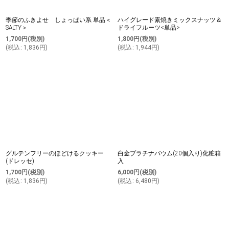
季節のふきよせ しょっぱい系 単品＜
ハイグレード素焼きミックスナッツ＆
SALTY＞
ドライフルーツ<単品>
1,700
円
(税別)
1,800
円
(税別)
(
税込
:
1,836
円
)
(
税込
:
1,944
円
)
グルテンフリーのほどけるクッキー
白金プラチナバウム(20個入り)化粧箱
(ドレッセ)
入
1,700
円
(税別)
6,000
円
(税別)
(
税込
:
1,836
円
)
(
税込
:
6,480
円
)