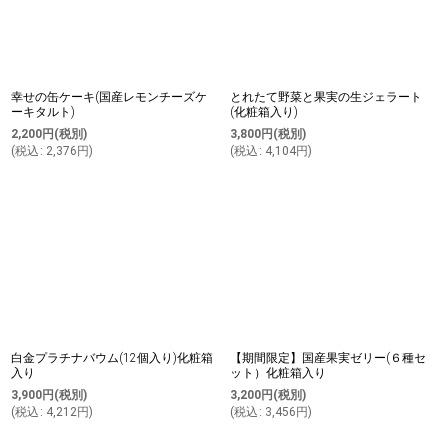
幸せの缶ケーキ(国産レモンチーズケ
とれたて野菜と果実の生ジェラート
ーキタルト)
(化粧箱入り)
2,200
円
(税別)
3,800
円
(税別)
(
税込
:
2,376
円
)
(
税込
:
4,104
円
)
白金プラチナバウム(12個入り)化粧箱
【期間限定】国産果実ゼリー(６種セ
入り
ット）化粧箱入り
3,900
円
(税別)
3,200
円
(税別)
(
税込
:
4,212
円
)
(
税込
:
3,456
円
)