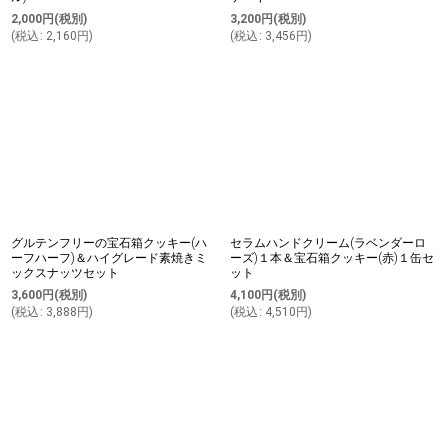
2,000
円
(税別)
3,200
円
(税別)
(
税込
:
2,160
円
)
(
税込
:
3,456
円
)
グルテンフリーの宝石箱クッキー(ハ
セラムハンドクリーム(ラベンダーロ
ーフハーフ)＆ハイグレード素焼きミ
ーズ)１本＆宝石箱クッキー(赤)１缶セ
ックスナッツセット
ット
3,600
円
(税別)
4,100
円
(税別)
(
税込
:
3,888
円
)
(
税込
:
4,510
円
)