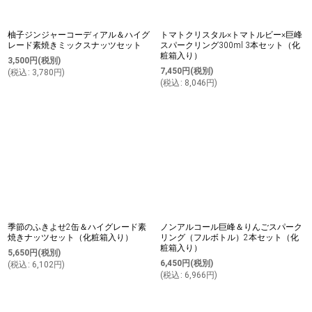
柚子ジンジャーコーディアル＆ハイグ
トマトクリスタル×トマトルビー×巨峰
レード素焼きミックスナッツセット
スパークリング300ml 3本セット（化
粧箱入り）
3,500
円
(税別)
7,450
円
(税別)
(
税込
:
3,780
円
)
(
税込
:
8,046
円
)
季節のふきよせ2缶＆ハイグレード素
ノンアルコール巨峰＆りんごスパーク
焼きナッツセット（化粧箱入り）
リング（フルボトル）2本セット（化
粧箱入り）
5,650
円
(税別)
6,450
円
(税別)
(
税込
:
6,102
円
)
(
税込
:
6,966
円
)