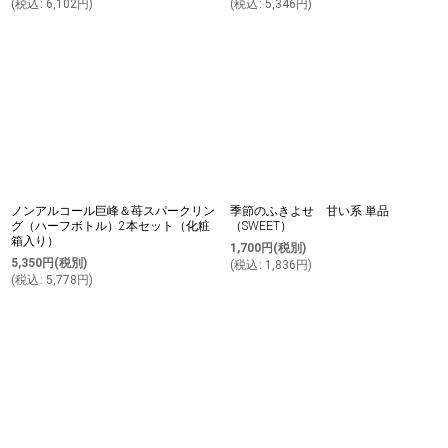
(
税込
:
6,102
円
)
(
税込
:
5,346
円
)
ノンアルコール巨峰＆苺スパークリン
季節のふきよせ 甘い系 単品
グ（ハーフボトル）2本セット（化粧
（SWEET）
箱入り）
1,700
円
(税別)
5,350
円
(税別)
(
税込
:
1,836
円
)
(
税込
:
5,778
円
)