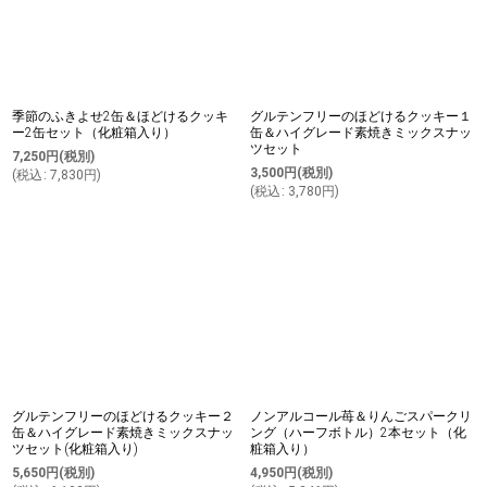
季節のふきよせ2缶＆ほどけるクッキ
グルテンフリーのほどけるクッキー１
ー2缶セット（化粧箱入り）
缶＆ハイグレード素焼きミックスナッ
ツセット
7,250
円
(税別)
3,500
円
(税別)
(
税込
:
7,830
円
)
(
税込
:
3,780
円
)
グルテンフリーのほどけるクッキー２
ノンアルコール苺＆りんごスパークリ
缶＆ハイグレード素焼きミックスナッ
ング（ハーフボトル）2本セット（化
ツセット(化粧箱入り)
粧箱入り）
5,650
円
(税別)
4,950
円
(税別)