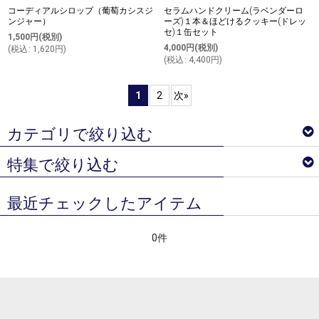
コーディアルシロップ（葡萄カシスジ
セラムハンドクリーム(ラベンダーロ
ンジャー）
ーズ)１本＆ほどけるクッキー(ドレッ
セ)１缶セット
1,500
円
(税別)
4,000
円
(税別)
(
税込
:
1,620
円
)
(
税込
:
4,400
円
)
1
2
次
»
カテゴリで絞り込む
特集で絞り込む
トマトクリスタル＆トマトルビー
最近チェックしたアイテム
ノンアルコールスパークリング＆ワイン
ベジターレ サマーギフトギフト特集
コーディアルシロップ
0件
ベジターレコラム
ジュース
ベジターレ 接待の贈り物特集
スイーツ
べジターレ 内祝い＆お返し人気ランキング