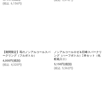
(
税込
:
5,616
円
)
(
税込
:
6,156
円
)
【期間限定】苺のノンアルコールスパ
ノンアルコールロゼ＆巨峰スパークリ
ークリング（フルボトル）
ング（ハーフボトル）2本セット（化
粧箱入り）
4,000
円
(税別)
5,150
円
(税別)
(
税込
:
4,320
円
)
(
税込
:
5,562
円
)