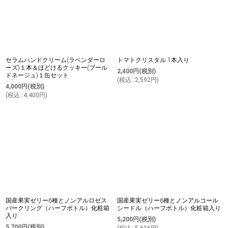
セラムハンドクリーム(ラベンダーロ
トマトクリスタル 1本入り
ーズ)１本＆ほどけるクッキー(ブール
2,400
円
(税別)
ドネージュ)１缶セット
(
税込
:
2,592
円
)
4,000
円
(税別)
(
税込
:
4,400
円
)
国産果実ゼリー6種とノンアルロゼス
国産果実ゼリー6種とノンアルコール
パークリング（ハーフボトル）化粧箱
シードル（ハーフボトル）化粧箱入り
入り
5,200
円
(税別)
5,700
円
(税別)