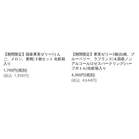
【期間限定】国産果実ゼリー(りん
【期間限定】果実ゼリー3個(白桃、ブ
ご、メロン、黄桃)３個セット 化粧箱
ルーベリー、ラフランス)＆国産ノン
入り
アルコールロゼスパークリング(ハー
フボトル)化粧箱入り
1,750
円
(税別)
4,300
円
(税別)
(
税込
:
1,890
円
)
(
税込
:
4,644
円
)