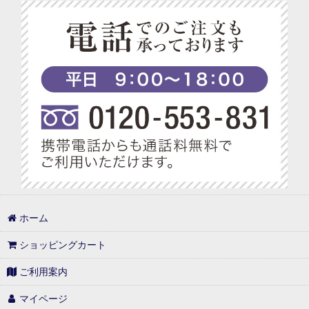
ドライフルーツ＆ナッツ
ベジターレ グルテンフリーの米粉スイーツ特集
ジェラート＆アイス
ベジターレ コーディアル特集
ベジアレンジメント
ベジターレ 幸せの缶ケーキ
ベジターレセレクト
ベジターレ アレンジレシピ特集
セラムハンドクリーム
プチギフト特集
手提げ袋・ラッピング
べジターレ ノンアルコールスパークリング特集
1,000円以内
ホーム
1,000円台の可愛いギフト
ショッピングカート
1,001円〜3,000円
ご利用案内
3,001円〜5,000円
マイページ