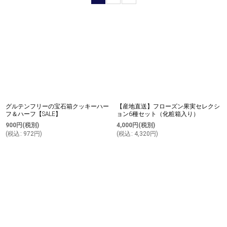
並び順
:
絞り込む
グルテンフリーの宝石箱クッキーハー
【産地直送】フローズン果実セレクシ
フ＆ハーフ【SALE】
ョン6種セット（化粧箱入り）
900
円
(税別)
4,000
円
(税別)
(
税込
:
972
円
)
(
税込
:
4,320
円
)