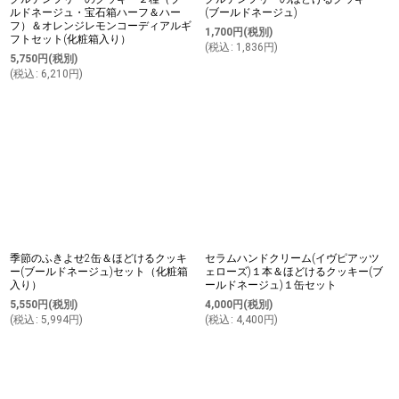
ルドネージュ・宝石箱ハーフ＆ハー
(ブールドネージュ)
フ）＆オレンジレモンコーディアルギ
1,700
円
(税別)
フトセット(化粧箱入り）
(
税込
:
1,836
円
)
5,750
円
(税別)
(
税込
:
6,210
円
)
季節のふきよせ2缶＆ほどけるクッキ
セラムハンドクリーム(イヴピアッツ
ー(ブールドネージュ)セット（化粧箱
ェローズ)１本＆ほどけるクッキー(ブ
入り）
ールドネージュ)１缶セット
5,550
円
(税別)
4,000
円
(税別)
(
税込
:
5,994
円
)
(
税込
:
4,400
円
)