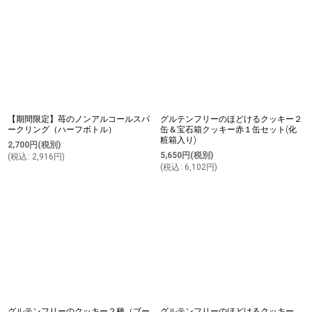
【期間限定】苺のノンアルコールスパ
グルテンフリーのほどけるクッキー２
ークリング（ハーフボトル）
缶＆宝石箱クッキー赤１缶セット(化
粧箱入り)
2,700
円
(税別)
5,650
円
(税別)
(
税込
:
2,916
円
)
(
税込
:
6,102
円
)
グルテンフリーのクッキー２種（ブー
グルテンフリーのほどけるクッキー