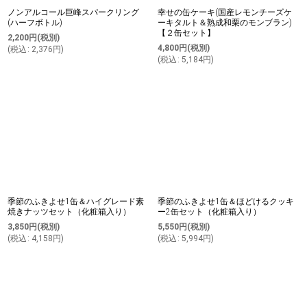
ノンアルコール巨峰スパークリング
幸せの缶ケーキ(国産レモンチーズケ
(ハーフボトル)
ーキタルト＆熟成和栗のモンブラン)
【２缶セット】
2,200
円
(税別)
4,800
円
(税別)
(
税込
:
2,376
円
)
(
税込
:
5,184
円
)
季節のふきよせ1缶＆ハイグレード素
季節のふきよせ1缶＆ほどけるクッキ
焼きナッツセット（化粧箱入り）
ー2缶セット（化粧箱入り）
3,850
円
(税別)
5,550
円
(税別)
(
税込
:
4,158
円
)
(
税込
:
5,994
円
)