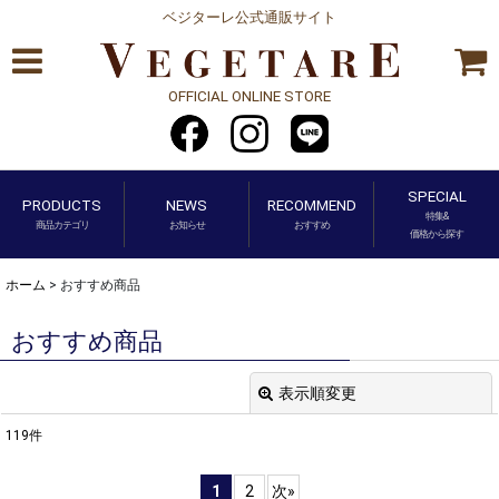
ベジターレ公式通販サイト
OFFICIAL ONLINE STORE
SPECIAL
PRODUCTS
NEWS
RECOMMEND
特集&
商品カテゴリ
お知らせ
おすすめ
価格から探す
ホーム
>
おすすめ商品
おすすめ商品
表示順変更
閉じる
119
件
表示数
:
1
2
次
»