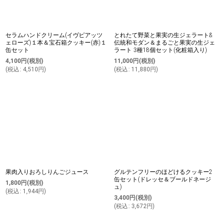
セラムハンドクリーム(イヴピアッツ
とれたて野菜と果実の生ジェラート&
ェローズ)１本＆宝石箱クッキー(赤)１
伝統和モダン＆まるごと果実の生ジェ
缶セット
ラート 3種18個セット(化粧箱入り)
4,100
円
(税別)
11,000
円
(税別)
(
税込
:
4,510
円
)
(
税込
:
11,880
円
)
果肉入りおろしりんごジュース
グルテンフリーのほどけるクッキー2
缶セット(ドレッセ＆ブールドネージ
1,800
円
(税別)
ュ)
(
税込
:
1,944
円
)
3,400
円
(税別)
(
税込
:
3,672
円
)