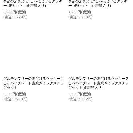
季節のふきよせ1缶＆ほどけるクッキ
季節のふきよせ2缶＆ほどけるクッキ
ー2缶セット（化粧箱入り）
ー2缶セット（化粧箱入り）
5,550
円
(税別)
7,250
円
(税別)
(
税込
:
5,994
円
)
(
税込
:
7,830
円
)
グルテンフリーのほどけるクッキー１
グルテンフリーのほどけるクッキー２
缶＆ハイグレード素焼きミックスナッ
缶＆ハイグレード素焼きミックスナッ
ツセット
ツセット(化粧箱入り)
3,500
円
(税別)
5,650
円
(税別)
(
税込
:
3,780
円
)
(
税込
:
6,102
円
)