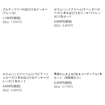
グルテンフリーのほどけるクッキー
セラムハンドクリーム(ラベンダーロ
(ドレッセ)
ーズ)１本＆ほどけるクッキー(ドレッ
セ)１缶セット
1,700
円
(税別)
4,000
円
(税別)
(
税込
:
1,836
円
)
(
税込
:
4,400
円
)
セラムハンドクリーム(イヴピアッツ
季節のふきよせ2缶＆コーディアル1本
ェローズ)１本＆ほどけるクッキー(ド
セット（化粧箱入り）
レッセ)１缶セット
5,350
円
(税別)
4,000
円
(税別)
(
税込
:
5,778
円
)
(
税込
:
4,400
円
)