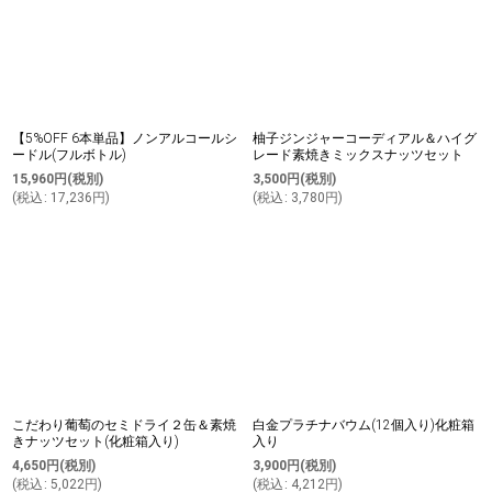
【5%OFF 6本単品】ノンアルコールシ
柚子ジンジャーコーディアル＆ハイグ
ードル(フルボトル)
レード素焼きミックスナッツセット
15,960
円
(税別)
3,500
円
(税別)
(
税込
:
17,236
円
)
(
税込
:
3,780
円
)
こだわり葡萄のセミドライ２缶＆素焼
白金プラチナバウム(12個入り)化粧箱
きナッツセット(化粧箱入り)
入り
4,650
円
(税別)
3,900
円
(税別)
(
税込
:
5,022
円
)
(
税込
:
4,212
円
)