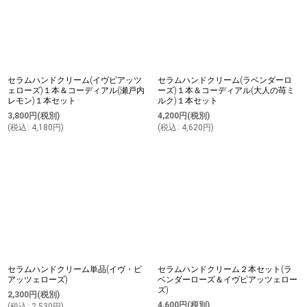
セラムハンドクリーム(イヴピアッツ
セラムハンドクリーム(ラベンダーロ
ェローズ)１本＆コーディアル(瀬戸内
ーズ)１本＆コーディアル(大人の苺ミ
レモン)１本セット
ルク)１本セット
3,800
円
(税別)
4,200
円
(税別)
(
税込
:
4,180
円
)
(
税込
:
4,620
円
)
セラムハンドクリーム単品(イヴ・ピ
セラムハンドクリーム２本セット(ラ
アッツェローズ)
ベンダーローズ＆イヴピアッツェロー
ズ)
2,300
円
(税別)
4,600
円
(税別)
(
税込
:
2,530
円
)