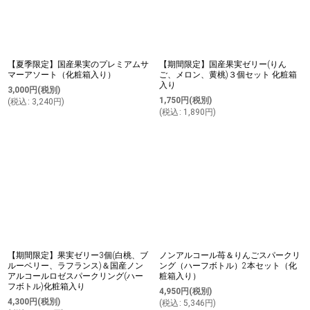
【夏季限定】国産果実のプレミアムサ
【期間限定】国産果実ゼリー(りん
マーアソート（化粧箱入り）
ご、メロン、黄桃)３個セット 化粧箱
入り
3,000
円
(税別)
1,750
円
(税別)
(
税込
:
3,240
円
)
(
税込
:
1,890
円
)
【期間限定】果実ゼリー3個(白桃、ブ
ノンアルコール苺＆りんごスパークリ
ルーベリー、ラフランス)＆国産ノン
ング（ハーフボトル）2本セット（化
アルコールロゼスパークリング(ハー
粧箱入り）
フボトル)化粧箱入り
4,950
円
(税別)
4,300
円
(税別)
(
税込
:
5,346
円
)