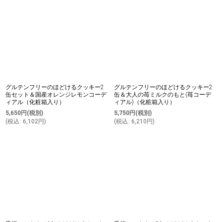
グルテンフリーのほどけるクッキー2
グルテンフリーのほどけるクッキー2
缶セット＆国産オレンジレモンコーデ
缶＆大人の苺ミルクのもと(苺コーデ
ィアル（化粧箱入り）
ィアル)（化粧箱入り）
5,650
円
(税別)
5,750
円
(税別)
(
税込
:
6,102
円
)
(
税込
:
6,210
円
)