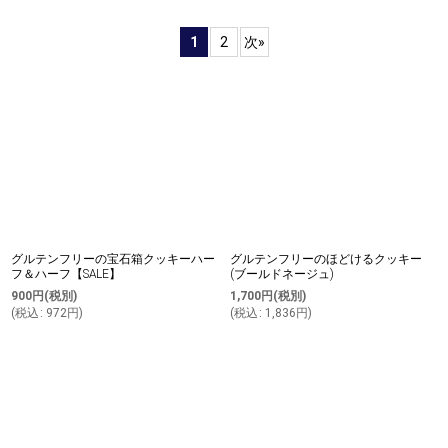
表示数
:
1
2
次
»
並び順
:
絞り込む
グルテンフリーの宝石箱クッキーハー
グルテンフリーのほどけるクッキー
フ＆ハーフ【SALE】
(ブールドネージュ)
900
円
(税別)
1,700
円
(税別)
(
税込
:
972
円
)
(
税込
:
1,836
円
)