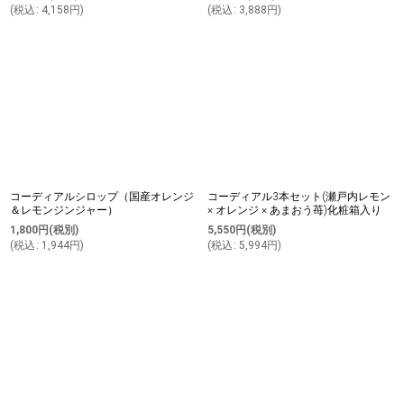
(
税込
:
4,158
円
)
(
税込
:
3,888
円
)
コーディアルシロップ（国産オレンジ
コーディアル3本セット(瀬戸内レモン
＆レモンジンジャー）
× オレンジ × あまおう苺)化粧箱入り
1,800
円
(税別)
5,550
円
(税別)
(
税込
:
1,944
円
)
(
税込
:
5,994
円
)