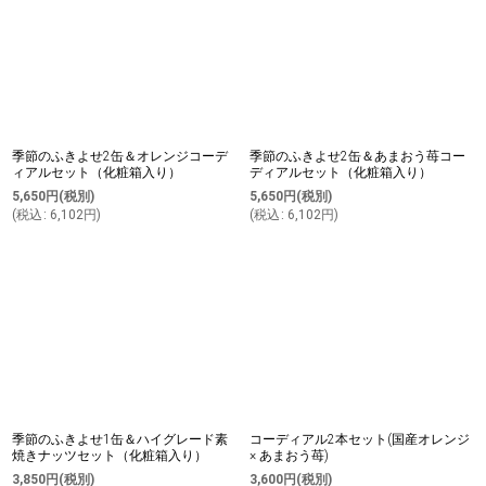
季節のふきよせ2缶＆オレンジコーデ
季節のふきよせ2缶＆あまおう苺コー
ィアルセット（化粧箱入り）
ディアルセット（化粧箱入り）
5,650
円
(税別)
5,650
円
(税別)
(
税込
:
6,102
円
)
(
税込
:
6,102
円
)
季節のふきよせ1缶＆ハイグレード素
コーディアル2本セット(国産オレンジ
焼きナッツセット（化粧箱入り）
× あまおう苺)
3,850
円
(税別)
3,600
円
(税別)