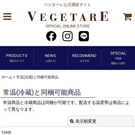
ベジターレ公式通販サイト
OFFICIAL ONLINE STORE
SPECIAL
PRODUCTS
NEWS
RECOMMEND
特集&
商品カテゴリ
お知らせ
おすすめ
価格から探す
ホーム
>
常温(冷蔵)と同梱可能商品
常温(冷蔵)と同梱可能商品
常温商品と冷蔵商品は同梱が可能です。配送する温度帯は商品によ
って異なります。
表示順変更
閉じる
109
件