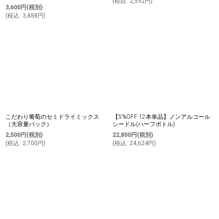
(
税込
:
2,592
円
)
3,600
円
(税別)
(
税込
:
3,888
円
)
こだわり葡萄のセミドライミックス
【5%OFF 12本単品】ノンアルコール
（大容量パック）
シードル(ハーフボトル)
2,500
円
(税別)
22,800
円
(税別)
(
税込
:
2,700
円
)
(
税込
:
24,624
円
)