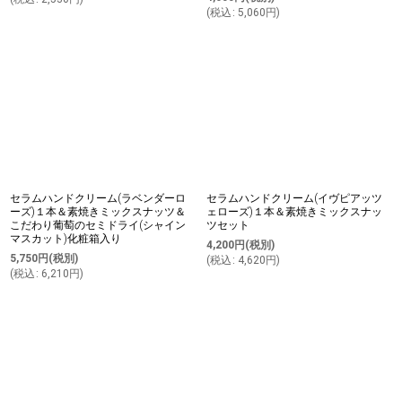
(
税込
:
5,060
円
)
セラムハンドクリーム(ラベンダーロ
セラムハンドクリーム(イヴピアッツ
ーズ)１本＆素焼きミックスナッツ＆
ェローズ)１本＆素焼きミックスナッ
こだわり葡萄のセミドライ(シャイン
ツセット
マスカット)化粧箱入り
4,200
円
(税別)
5,750
円
(税別)
(
税込
:
4,620
円
)
(
税込
:
6,210
円
)