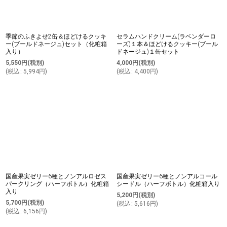
季節のふきよせ2缶＆ほどけるクッキ
セラムハンドクリーム(ラベンダーロ
ー(ブールドネージュ)セット（化粧箱
ーズ)１本＆ほどけるクッキー(ブール
入り）
ドネージュ)１缶セット
5,550
円
(税別)
4,000
円
(税別)
(
税込
:
5,994
円
)
(
税込
:
4,400
円
)
国産果実ゼリー6種とノンアルロゼス
国産果実ゼリー6種とノンアルコール
パークリング（ハーフボトル）化粧箱
シードル（ハーフボトル）化粧箱入り
入り
5,200
円
(税別)
5,700
円
(税別)
(
税込
:
5,616
円
)
(
税込
:
6,156
円
)