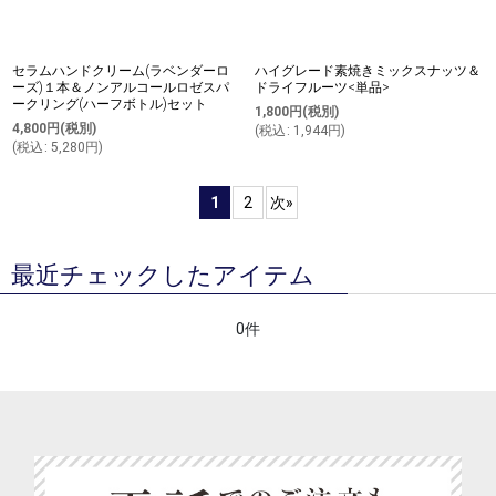
セラムハンドクリーム(ラベンダーロ
ハイグレード素焼きミックスナッツ＆
ーズ)１本＆ノンアルコールロゼスパ
ドライフルーツ<単品>
ークリング(ハーフボトル)セット
1,800
円
(税別)
4,800
円
(税別)
(
税込
:
1,944
円
)
(
税込
:
5,280
円
)
1
2
次
»
最近チェックしたアイテム
0件