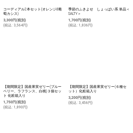
コーディアル2本セット(オレンジ&葡
季節のふきよせ しょっぱい系 単品＜
萄カシス)
SALTY＞
3,300
円
(税別)
1,700
円
(税別)
(
税込
:
3,564
円
)
(
税込
:
1,836
円
)
【期間限定】国産果実ゼリー(ブルー
【期間限定】国産果実ゼリー(６種セ
ベリー、ラフランス、白桃)３個セッ
ット）化粧箱入り
ト 化粧箱入り
3,200
円
(税別)
1,750
円
(税別)
(
税込
:
3,456
円
)
(
税込
:
1,890
円
)