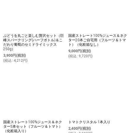
ぶどうを丸ごと楽しむ贅沢セット（巨
国産ストレート100%ジュース＆ネク
峰スパークリング(ハーフボトル)＆こ
ター20本ご自宅用（フルーツ＆トマ
だわり葡萄のセミドライミックス
ト）（化粧箱なし）
250g）
9,000
円
(税別)
3,900
円
(税別)
(
税込
:
9,720
円
)
(
税込
:
4,212
円
)
国産ストレート100%ジュース＆ネク
トマトクリスタル 1本入り
ター5本セット（フルーツ＆トマト）
2,400
円
(税別)
（化粧箱入り）