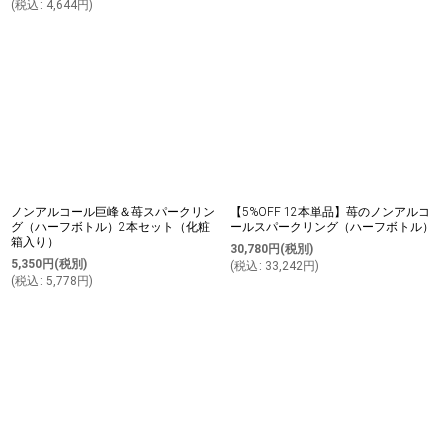
(
税込
:
4,644
円
)
ノンアルコール巨峰＆苺スパークリン
【5%OFF 12本単品】苺のノンアルコ
グ（ハーフボトル）2本セット（化粧
ールスパークリング（ハーフボトル）
箱入り）
30,780
円
(税別)
5,350
円
(税別)
(
税込
:
33,242
円
)
(
税込
:
5,778
円
)