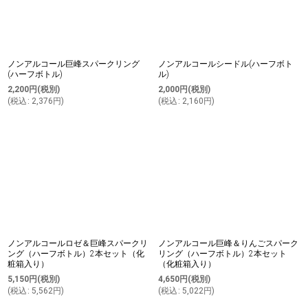
ノンアルコール巨峰スパークリング
ノンアルコールシードル(ハーフボト
(ハーフボトル)
ル)
2,200
円
(税別)
2,000
円
(税別)
(
税込
:
2,376
円
)
(
税込
:
2,160
円
)
ノンアルコールロゼ＆巨峰スパークリ
ノンアルコール巨峰＆りんごスパーク
ング（ハーフボトル）2本セット（化
リング（ハーフボトル）2本セット
粧箱入り）
（化粧箱入り）
5,150
円
(税別)
4,650
円
(税別)
(
税込
:
5,562
円
)
(
税込
:
5,022
円
)