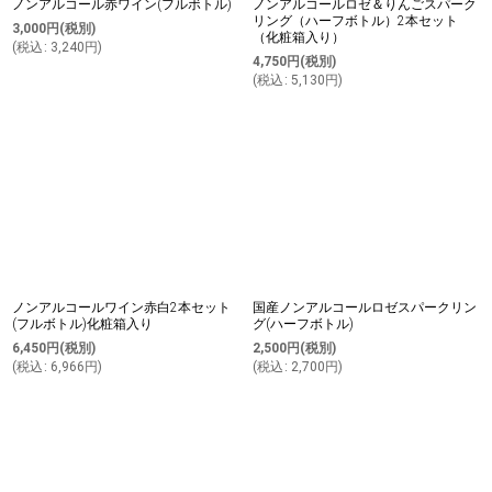
ノンアルコール赤ワイン(フルボトル)
ノンアルコールロゼ＆りんごスパーク
リング（ハーフボトル）2本セット
3,000
円
(税別)
（化粧箱入り）
(
税込
:
3,240
円
)
4,750
円
(税別)
(
税込
:
5,130
円
)
ノンアルコールワイン赤白2本セット
国産ノンアルコールロゼスパークリン
(フルボトル)化粧箱入り
グ(ハーフボトル)
6,450
円
(税別)
2,500
円
(税別)
(
税込
:
6,966
円
)
(
税込
:
2,700
円
)