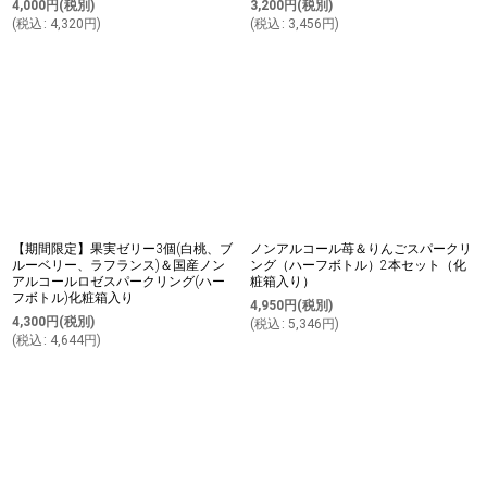
4,000
円
(税別)
3,200
円
(税別)
(
税込
:
4,320
円
)
(
税込
:
3,456
円
)
【期間限定】果実ゼリー3個(白桃、ブ
ノンアルコール苺＆りんごスパークリ
ルーベリー、ラフランス)＆国産ノン
ング（ハーフボトル）2本セット（化
アルコールロゼスパークリング(ハー
粧箱入り）
フボトル)化粧箱入り
4,950
円
(税別)
4,300
円
(税別)
(
税込
:
5,346
円
)
(
税込
:
4,644
円
)