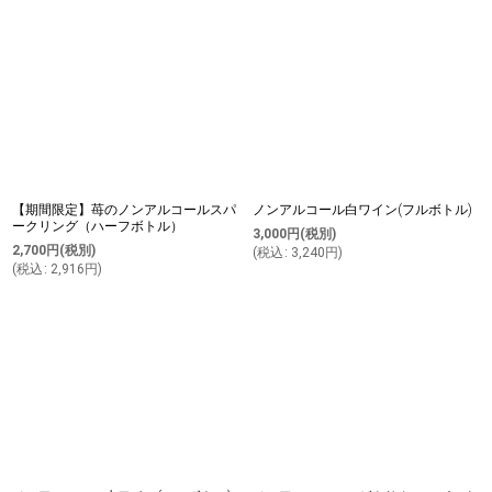
【期間限定】苺のノンアルコールスパ
ノンアルコール白ワイン(フルボトル)
ークリング（ハーフボトル）
3,000
円
(税別)
2,700
円
(税別)
(
税込
:
3,240
円
)
(
税込
:
2,916
円
)