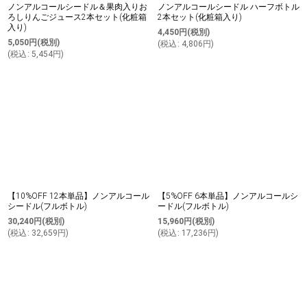
ノンアルコールシードル＆果肉入りお
ノンアルコールシードル ハーフボトル
ろしりんごジュース2本セット(化粧箱
2本セット(化粧箱入り)
入り)
4,450
円
(税別)
5,050
円
(税別)
(
税込
:
4,806
円
)
(
税込
:
5,454
円
)
【10%OFF 12本単品】ノンアルコール
【5%OFF 6本単品】ノンアルコールシ
シードル(フルボトル)
ードル(フルボトル)
30,240
円
(税別)
15,960
円
(税別)
(
税込
:
32,659
円
)
(
税込
:
17,236
円
)