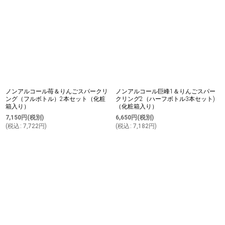
ノンアルコール苺＆りんごスパークリ
ノンアルコール巨峰1＆りんごスパー
ング（フルボトル）2本セット（化粧
クリング2（ハーフボトル3本セット)
箱入り）
（化粧箱入り）
7,150
円
(税別)
6,650
円
(税別)
(
税込
:
7,722
円
)
(
税込
:
7,182
円
)