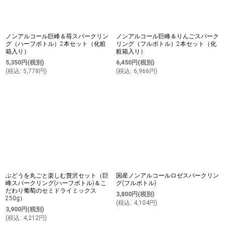
ノンアルコール巨峰＆苺スパークリン
ノンアルコール巨峰＆りんごスパーク
グ（ハーフボトル）2本セット（化粧
リング（フルボトル）2本セット（化
箱入り）
粧箱入り）
5,350
円
(税別)
6,450
円
(税別)
(
税込
:
5,778
円
)
(
税込
:
6,966
円
)
ぶどうを丸ごと楽しむ贅沢セット（巨
国産ノンアルコールロゼスパークリン
峰スパークリング(ハーフボトル)＆こ
グ(フルボトル)
だわり葡萄のセミドライミックス
3,800
円
(税別)
250g）
(
税込
:
4,104
円
)
3,900
円
(税別)
(
税込
:
4,212
円
)