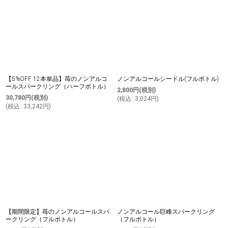
並び順
:
絞り込む
【5%OFF 12本単品】苺のノンアルコ
ノンアルコールシードル(フルボトル)
ールスパークリング（ハーフボトル）
2,800
円
(税別)
30,780
円
(税別)
(
税込
:
3,024
円
)
(
税込
:
33,242
円
)
【期間限定】苺のノンアルコールスパ
ノンアルコール巨峰スパークリング
ークリング（フルボトル）
（フルボトル）