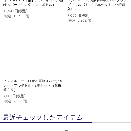
【5%OFF 6本単品】ノンアルコール巨
ノンアルコール巨峰＆苺スパークリン
峰スパークリング（フルボトル）
グ（フルボトル）2本セット（化粧箱
入り）
18,240
円
(税別)
7,650
円
(税別)
(
税込
:
19,699
円
)
(
税込
:
8,262
円
)
ノンアルコールロゼ＆巨峰スパークリ
ング（フルボトル）2本セット（化粧
箱入り）
7,350
円
(税別)
(
税込
:
7,938
円
)
最近チェックしたアイテム