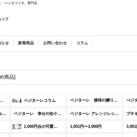
た「ベジギフト®」専門店
知らせ
新着商品
お問い合わせ
コラム
め商品
]
ベジターレ 接待の贈り物特集
ターレ サマーギフトギフト特集
ベジターレコラム
ベジターレ コーディアル特集
ベジターレ 幸せの缶ケーキ
ベジターレ アレンジレシピ特集
プチ
1,000円台の可愛いギフト
1,001円〜3,000円
3,00