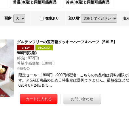
常温(冷蔵)と同梱可能商品
冷凍(冷蔵)と同梱可能商品
画像
:
並び順
:
在庫あり
表
グルテンフリーの宝石箱クッキーハーフ＆ハーフ【SALE】
900円
(税別)
(
税込
:
972円
)
希望小売価格
:
1,800円
在庫数◯
限定セール！1800円→900円(税別)！こちらのお品物は賞味期限
す。※SALE商品のため日時指定は選択できません。最短発送と
026年8月24日&nb…