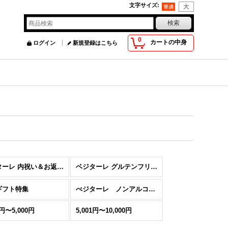
文字サイズ
:
0
カートの中身
ログイン
新規登録はこちら
べジターレ 内祝い＆お返し人気ランキング
ベジターレ グルテンフリーの米粉スイーツ特集
ギフト特集
べジターレ ノンアルコールスパークリング特集
1円〜5,000円
5,001円〜10,000円