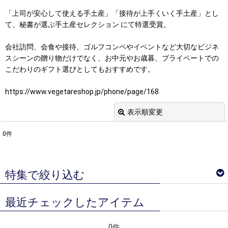
「上司が安心して使える手土産」「接待が上手くいく手土産」とし
て、秘書が選ぶ手土産セレクション にて特選受賞。
会社訪問、会食や接待、ゴルフコンペやイベントなど大切なビジネ
スシーンの贈り物だけでなく、お中元やお歳暮、プライベートでの
こだわりのギフト選びとしてもおすすめです。
https://www.vegetareshop.jp/phone/page/168
表示順変更
閉じる
0
件
表示数
:
並び順
:
特集で絞り込む
絞り込む
最近チェックしたアイテム
ベジターレ サマーギフトギフト特集
0件